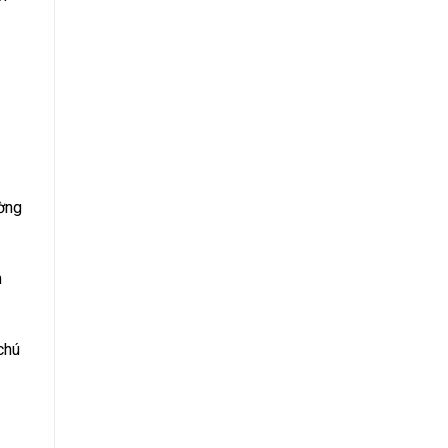
ường
n
chú