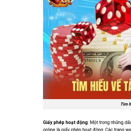
Tìm h
Giấy phép hoạt động
: Một trong những dấu
online là giấy phép hoạt động. Các trang w