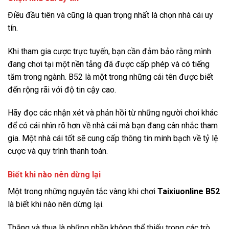
Điều đầu tiên và cũng là quan trọng nhất là chọn nhà cái uy
tín.
Khi tham gia cược trực tuyến, bạn cần đảm bảo rằng mình
đang chơi tại một nền tảng đã được cấp phép và có tiếng
tăm trong ngành. B52 là một trong những cái tên được biết
đến rộng rãi với độ tin cậy cao.
Hãy đọc các nhận xét và phản hồi từ những người chơi khác
để có cái nhìn rõ hơn về nhà cái mà bạn đang cân nhắc tham
gia. Một nhà cái tốt sẽ cung cấp thông tin minh bạch về tỷ lệ
cược và quy trình thanh toán.
Biết khi nào nên dừng lại
Một trong những nguyên tắc vàng khi chơi
Taixiuonline B52
là biết khi nào nên dừng lại.
Thắng và thua là những phần không thể thiếu trong các trò