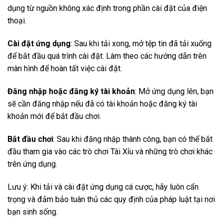
dụng từ nguồn không xác định trong phần cài đặt của điện
thoại.
Cài đặt ứng dụng
: Sau khi tải xong, mở tệp tin đã tải xuống
để bắt đầu quá trình cài đặt. Làm theo các hướng dẫn trên
màn hình để hoàn tất việc cài đặt.
Đăng nhập hoặc đăng ký tài khoản
: Mở ứng dụng lên, bạn
sẽ cần đăng nhập nếu đã có tài khoản hoặc đăng ký tài
khoản mới để bắt đầu chơi.
Bắt đầu chơi
: Sau khi đăng nhập thành công, bạn có thể bắt
đầu tham gia vào các trò chơi Tài Xỉu và những trò chơi khác
trên ứng dụng.
Lưu ý: Khi tải và cài đặt ứng dụng cá cược, hãy luôn cẩn
trọng và đảm bảo tuân thủ các quy định của pháp luật tại nơi
bạn sinh sống.