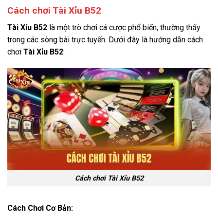
Cách chơi Tài Xỉu B52
Tài Xỉu B52
là một trò chơi cá cược phổ biến, thường thấy
trong các sòng bài trực tuyến. Dưới đây là hướng dẫn cách
chơi
Tài Xỉu B52
:
Cách chơi Tài Xỉu B52
Cách Chơi Cơ Bản: