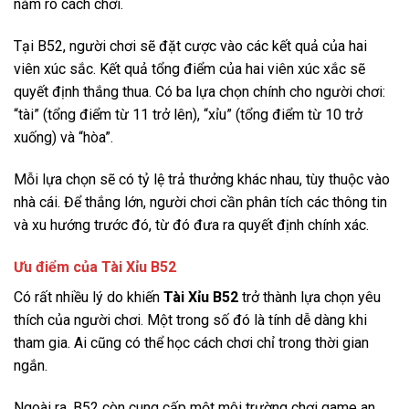
nắm rõ cách chơi.
Tại B52, người chơi sẽ đặt cược vào các kết quả của hai
viên xúc sắc. Kết quả tổng điểm của hai viên xúc xắc sẽ
quyết định thắng thua. Có ba lựa chọn chính cho người chơi:
“tài” (tổng điểm từ 11 trở lên), “xỉu” (tổng điểm từ 10 trở
xuống) và “hòa”.
Mỗi lựa chọn sẽ có tỷ lệ trả thưởng khác nhau, tùy thuộc vào
nhà cái. Để thắng lớn, người chơi cần phân tích các thông tin
và xu hướng trước đó, từ đó đưa ra quyết định chính xác.
Ưu điểm của Tài Xỉu B52
Có rất nhiều lý do khiến
Tài Xỉu B52
trở thành lựa chọn yêu
thích của người chơi. Một trong số đó là tính dễ dàng khi
tham gia. Ai cũng có thể học cách chơi chỉ trong thời gian
ngắn.
Ngoài ra, B52 còn cung cấp một môi trường chơi game an