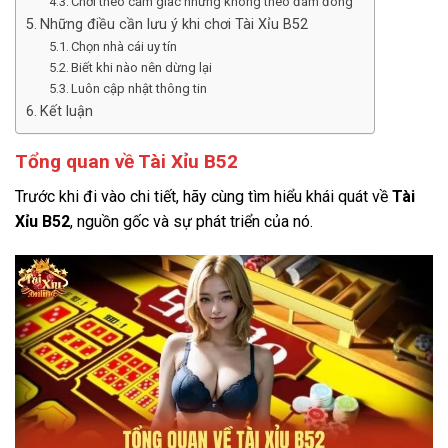
Chơi theo cảm giác nhưng không theo đám đông
Những điều cần lưu ý khi chơi Tài Xỉu B52
Chọn nhà cái uy tín
Biết khi nào nên dừng lại
Luôn cập nhật thông tin
Kết luận
Tổng quan về Tài Xỉu B52
Trước khi đi vào chi tiết, hãy cùng tìm hiểu khái quát về
Tài
Xỉu B52
, nguồn gốc và sự phát triển của nó.