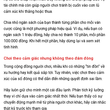
tài chính mà còn giúp người chơi tránh bị cuốn vào cơn lũ
cảm xúc khi thắng hoặc thua.
Chia nhỏ ngân sách của bạn thành từng phần cho mỗi ván
cược cũng là một phương pháp hiệu quả. Ví dụ, nếu bạn có
ngân sách 1 triệu đồng, hãy chia nó thành 10 phần, mỗi phần
100.000 đồng. Khi hết một phần, hãy dừng lại và xem xét
tình hình.
Chơi theo cảm giác nhưng không theo đám đông
Trong cộng đồng người chơi, nhiều khi có những “tin đồn” về
xu hướng hay kết quả sắp tới. Tuy nhiên, việc chơi theo cảm
xúc của số đông có thể dẫn đến những quyết định sai lầm.
Hãy luôn giữ cho mình một cái đầu lạnh. Phân tích kỹ lưỡng
thay vì chỉ dựa vào cảm giác nhất thời. Nếu bạn thấy có sự
chuyển động mạnh mẽ từ phía người chơi khác, hãy cân nhắc
thật kỹ trước khi tham gia.