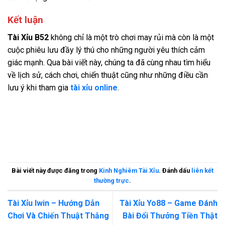
Kết luận
Tài Xỉu B52
không chỉ là một trò chơi may rủi mà còn là một
cuộc phiêu lưu đầy lý thú cho những người yêu thích cảm
giác mạnh. Qua bài viết này, chúng ta đã cùng nhau tìm hiểu
về lịch sử, cách chơi, chiến thuật cũng như những điều cần
lưu ý khi tham gia
tài xỉu online
.
Bài viết này được đăng trong
Kinh Nghiêm Tài Xỉu
. Đánh dấu
liên kết
thường trực
.
Tài Xỉu Iwin – Hướng Dẫn
Tài Xỉu Yo88 – Game Đánh
Chơi Và Chiến Thuật Thắng
Bài Đổi Thưởng Tiền Thật