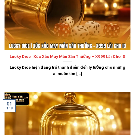
Lucky Dice | Xúc Xắc May Mắn Săn Thưởng – X999 Lãi Cho ID
Lucky Dice hiện đang trở thành điểm đến lý tưởng cho những
ai muốn tìm [...]
01
Th8