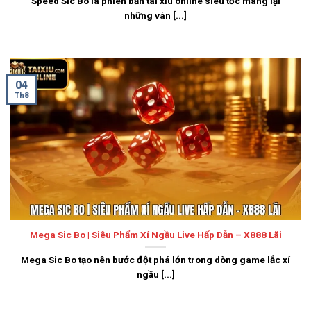
Speed Sic Bo là phiên bản tài xỉu online siêu tốc mang lại
những ván [...]
04
Th8
Mega Sic Bo | Siêu Phẩm Xí Ngầu Live Hấp Dẫn – X888 Lãi
Mega Sic Bo tạo nên bước đột phá lớn trong dòng game lắc xí
ngầu [...]