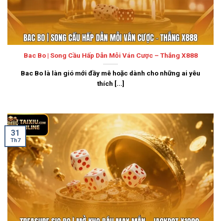
Bac Bo | Song Cầu Hấp Dẫn Mỗi Ván Cược – Thắng X888
Bac Bo là làn gió mới đầy mê hoặc dành cho những ai yêu
thích [...]
31
Th7