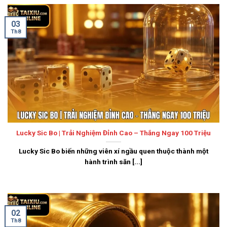
03
Th8
Lucky Sic Bo | Trải Nghiệm Đỉnh Cao – Thắng Ngay 100 Triệu
Lucky Sic Bo biến những viên xí ngầu quen thuộc thành một
hành trình săn [...]
02
Th8