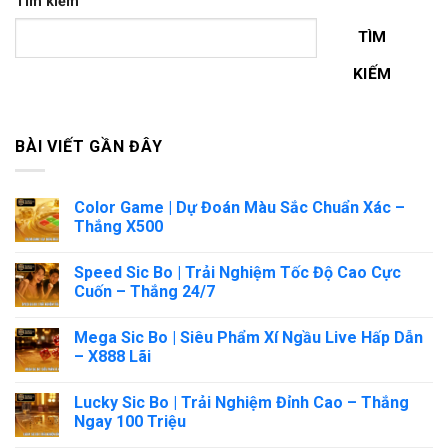
Tìm kiếm
TÌM
KIẾM
BÀI VIẾT GẦN ĐÂY
Color Game | Dự Đoán Màu Sắc Chuẩn Xác –
Thắng X500
Speed Sic Bo | Trải Nghiệm Tốc Độ Cao Cực
Cuốn – Thắng 24/7
Mega Sic Bo | Siêu Phẩm Xí Ngầu Live Hấp Dẫn
– X888 Lãi
Lucky Sic Bo | Trải Nghiệm Đỉnh Cao – Thắng
Ngay 100 Triệu