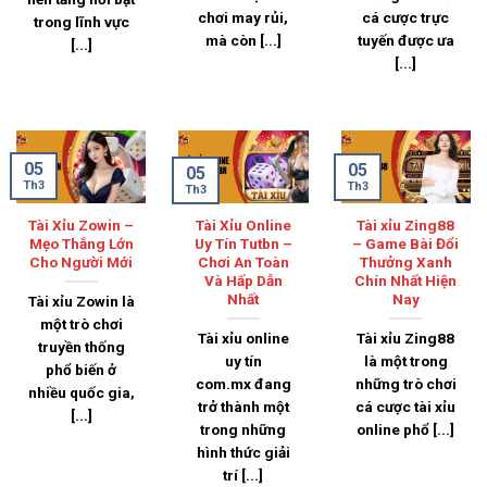
chơi may rủi,
cá cược trực
trong lĩnh vực
mà còn [...]
tuyến được ưa
[...]
[...]
05
05
05
Th3
Th3
Th3
Tài Xỉu Zowin –
Tài Xỉu Online
Tài xỉu Zing88
Mẹo Thắng Lớn
Uy Tín Tutbn –
– Game Bài Đổi
Cho Người Mới
Chơi An Toàn
Thưởng Xanh
Và Hấp Dẫn
Chín Nhất Hiện
Nhất
Nay
Tài xỉu Zowin là
một trò chơi
Tài xỉu online
Tài xỉu Zing88
truyền thống
uy tín
là một trong
phổ biến ở
com.mx đang
những trò chơi
nhiều quốc gia,
trở thành một
cá cược tài xỉu
[...]
trong những
online phổ [...]
hình thức giải
trí [...]