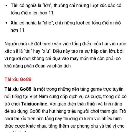
Tài
: có nghĩa là “lớn”, thường chỉ những lượt xúc xắc có
tổng điểm lớn hơn 11.
Xỉu
: có nghĩa là “nhỏ”, chỉ những lượt có tổng điểm nhỏ
hơn 11.
Người chơi sẽ đặt cược vào việc tổng điểm của hai viên xúc
xắc sẽ là “tài” hay “xỉu”. Điều này tạo ra sự hấp dẫn lớn, bởi
vì người chơi không chỉ dựa vào may mắn mà còn phải có
khả năng phán đoán và phân tích.
Tài xỉu Go88
Tài xỉu Go88
là một trong những nền tảng game trực tuyến
nổi tiếng tại Việt Nam cung cấp dịch vụ cá cược, trong đó có
trò chơi
Taixiuonline
. Với giao diện thân thiện và tính năng
dễ sử dụng, Go88 thu hút hàng triệu người chơi tham gia. Trò
chơi tài xỉu trên nền tảng này thường đi kèm với nhiều hình
thức cược khác nhau, tăng thêm sự phong phú và thú vị cho