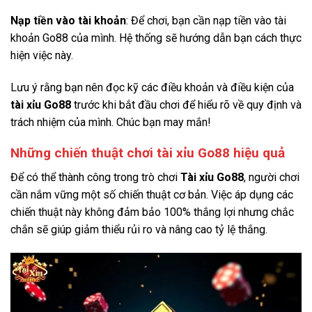
Nạp tiền vào tài khoản
: Để chơi, bạn cần nạp tiền vào tài
khoản Go88 của mình. Hệ thống sẽ hướng dẫn bạn cách thực
hiện việc này.
Lưu ý rằng bạn nên đọc kỹ các điều khoản và điều kiện của
tài xỉu Go88
trước khi bắt đầu chơi để hiểu rõ về quy định và
trách nhiệm của mình. Chúc bạn may mắn!
Những chiến thuật chơi tài xỉu Go88 hiệu quả
Để có thể thành công trong trò chơi
Tài xỉu Go88
, người chơi
cần nắm vững một số chiến thuật cơ bản. Việc áp dụng các
chiến thuật này không đảm bảo 100% thắng lợi nhưng chắc
chắn sẽ giúp giảm thiểu rủi ro và nâng cao tỷ lệ thắng.