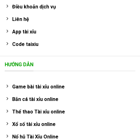
Điều khoản dịch vụ
Liên hệ
App tài xỉu
Code taixiu
HƯỚNG DẪN
Game bài tài xỉu online
Bắn cá tài xỉu online
Thể thao Tài xỉu online
Xổ số tài xỉu online
Nổ hũ Tài Xỉu Online