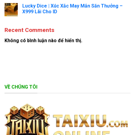
Lucky Dice | Xúc Xắc May Mắn Săn Thưởng –
X999 Lãi Cho ID
Recent Comments
Không có bình luận nào để hiển thị.
VỀ CHÚNG TÔI