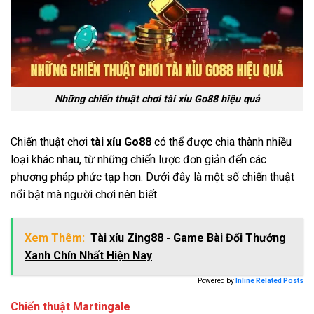
Những chiến thuật chơi tài xỉu Go88 hiệu quả
Chiến thuật chơi
tài xỉu Go88
có thể được chia thành nhiều
loại khác nhau, từ những chiến lược đơn giản đến các
phương pháp phức tạp hơn. Dưới đây là một số chiến thuật
nổi bật mà người chơi nên biết.
Xem Thêm:
Tài xỉu Zing88 - Game Bài Đổi Thưởng
Xanh Chín Nhất Hiện Nay
Powered by
Inline Related Posts
Chiến thuật Martingale