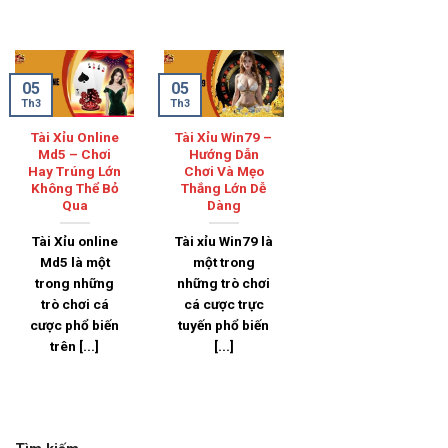
05
05
Th3
Th3
Tài Xỉu Online
Tài Xỉu Win79 –
Md5 – Chơi
Hướng Dẫn
Hay Trúng Lớn
Chơi Và Mẹo
Không Thể Bỏ
Thắng Lớn Dễ
Qua
Dàng
Tài Xỉu online
Tài xỉu Win79 là
Md5 là một
một trong
trong những
những trò chơi
trò chơi cá
cá cược trực
cược phổ biến
tuyến phổ biến
trên [...]
[...]