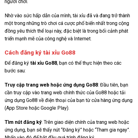
người chơi.
Nhờ vào sức hấp dẫn của mình, tài xỉu đã và đang trở thành
một trong những trò chơi cá cược phổ biến nhất trong cộng
đồng yêu thích thể loại này, đặc biệt là trong bối cảnh phát
triển mạnh mẽ của công nghệ và Internet.
Cách đăng ký tài xỉu Go88
Để đăng ký
tài xỉu Go88
, bạn có thể thực hiện theo các
bước sau:
Truy cập trang web hoặc ứng dụng Go88
: Đầu tiên, bạn
cần truy cập vào trang web chính thức của Go88 hoặc tải
ứng dụng Go88 về điện thoại của bạn từ cửa hàng ứng dụng
(App Store hoặc Google Play).
Tìm nút đăng ký
: Trên giao diện chính của trang web hoặc
ứng dụng, bạn sẽ thấy nút “Đăng ký” hoặc “Tham gia ngay”.
Nhấn vào đó để bắt đầu quá trình đăng ký.