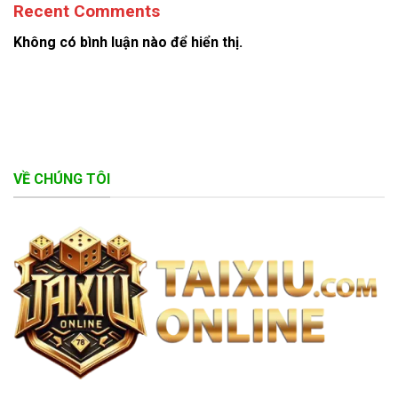
Recent Comments
Không có bình luận nào để hiển thị.
VỀ CHÚNG TÔI