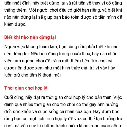
tiền nhất định, hãy biết dừng lại và rút tiền về thay vì cố gắng
thắng thêm. Mỗi người chơi đều có giới hạn riêng, và biết khi
nào nên dừng lại sẽ giúp bạn bảo toàn được số tiền mình đã
kiếm được.
Biết khi nào nên dừng lại
Ngoài việc không tham lam, bạn cũng cần phải biết khi nào
nên dừng lại. Nếu bạn đang trong chuỗi thua, hãy cân nhắc
việc tạm ngừng chơi để tránh mất thêm tiền. Trò chơi cá
cược nên được xem như một hình thức giải trí, vì vậy hãy
luôn giữ cho tâm lý thoải mái.
Thời gian chơi hợp lý
Cuối cùng, hãy đặt ra thời gian chơi hợp lý cho bản thân. Việc
dành quá nhiều thời gian cho trò chơi có thể gây ảnh hưởng
đến sức khỏe và cuộc sống cá nhân của bạn. Hãy đảm bảo
rằng bạn có một lịch trình hợp lý để vừa có thể tận hưởng trò
chơi mà vẫn duy trì những trách nhiệm khác trong cuộc sống.