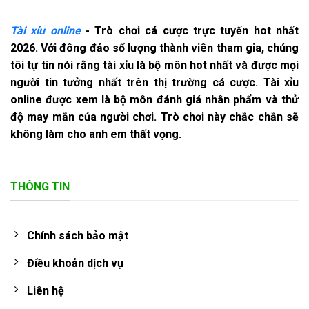
Tài xỉu online
- Trò chơi cá cược trực tuyến hot nhất
2026. Với đông đảo số lượng thành viên tham gia, chúng
tôi tự tin nói rằng tài xỉu là bộ môn hot nhất và được mọi
người tin tưởng nhất trên thị trường cá cược. Tài xỉu
online được xem là bộ môn đánh giá nhân phẩm và thử
độ may mắn của người chơi. Trò chơi này chắc chắn sẽ
không làm cho anh em thất vọng.
THÔNG TIN
Chính sách bảo mật
Điều khoản dịch vụ
Liên hệ