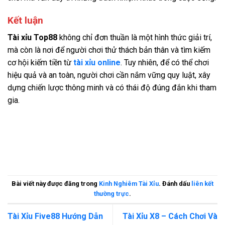
Kết luận
Tài xỉu Top88
không chỉ đơn thuần là một hình thức giải trí,
mà còn là nơi để người chơi thử thách bản thân và tìm kiếm
cơ hội kiếm tiền từ
tài xỉu online
. Tuy nhiên, để có thể chơi
hiệu quả và an toàn, người chơi cần nắm vững quy luật, xây
dựng chiến lược thông minh và có thái độ đúng đắn khi tham
gia.
Bài viết này được đăng trong
Kinh Nghiêm Tài Xỉu
. Đánh dấu
liên kết
thường trực
.
Tài Xỉu Five88 Hướng Dẫn
Tài Xỉu X8 – Cách Chơi Và