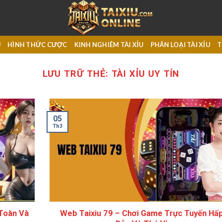
U
HÌNH THỨC CƯỢC
KINH NGHIÊM TÀI XỈU
PHÂN LOẠI TÀI XỈU
T
LƯU TRỮ THẺ:
TÀI XỈU UY TÍN
05
Th3
 Toàn Và
Web Taixiu 79 – Chơi Game Trực Tuyến Hấ