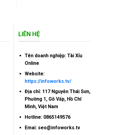
LIÊN HỆ
Tên doanh nghiệp:
Tài Xỉu
Online
Website:
https://infoworks.tv/
Địa chỉ: 117 Nguyễn Thái Sơn,
Phường 1, Gò Vấp, Hồ Chí
Minh, Việt Nam
Hotline: 0865149576
Emai:
seo@infoworks.tv