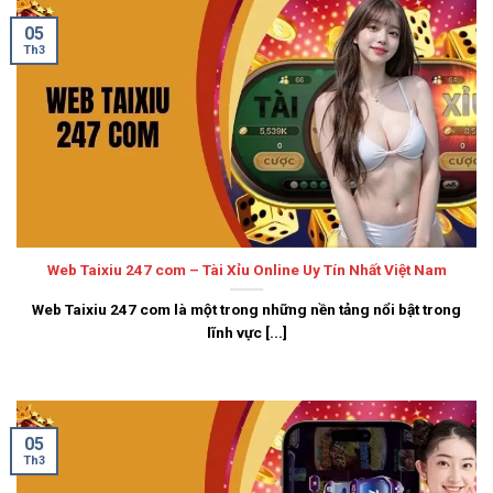
05
Th3
Web Taixiu 247 com – Tài Xỉu Online Uy Tín Nhất Việt Nam
Web Taixiu 247 com là một trong những nền tảng nổi bật trong
lĩnh vực [...]
05
Th3