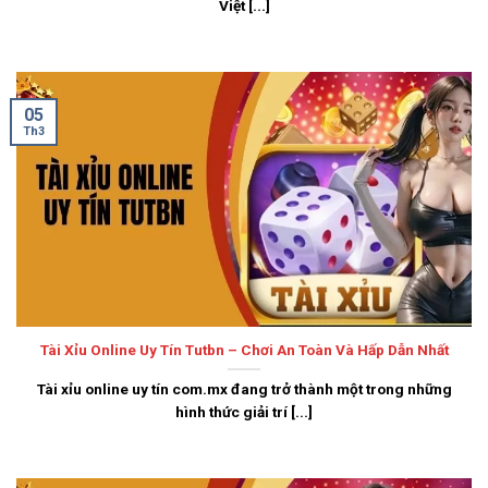
Việt [...]
05
Th3
Tài Xỉu Online Uy Tín Tutbn – Chơi An Toàn Và Hấp Dẫn Nhất
Tài xỉu online uy tín com.mx đang trở thành một trong những
hình thức giải trí [...]