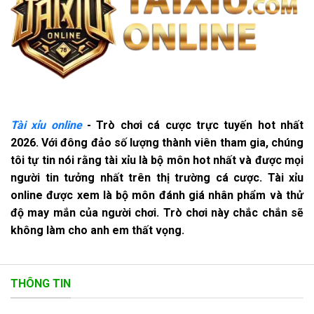
Tài xỉu online
- Trò chơi cá cược trực tuyến hot nhất
2026. Với đông đảo số lượng thành viên tham gia, chúng
tôi tự tin nói rằng tài xỉu là bộ môn hot nhất và được mọi
người tin tưởng nhất trên thị trường cá cược. Tài xỉu
online được xem là bộ môn đánh giá nhân phẩm và thử
độ may mắn của người chơi. Trò chơi này chắc chắn sẽ
không làm cho anh em thất vọng.
THÔNG TIN