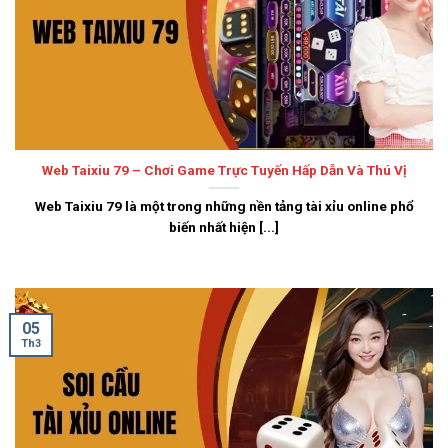
Web Taixiu 79 – Chơi Game Trực Tuyến Hấp Dẫn Và Thú Vị
Web Taixiu 79 là một trong những nền tảng tài xỉu online phổ
biến nhất hiện [...]
05
Th3