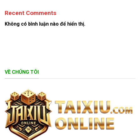
Recent Comments
Không có bình luận nào để hiển thị.
VỀ CHÚNG TÔI