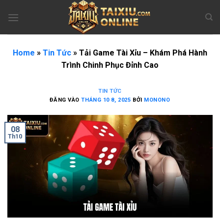
Bỏ
qua
nội
dung
Home
»
Tin Tức
»
Tải Game Tài Xỉu – Khám Phá Hành
Trình Chinh Phục Đỉnh Cao
TIN TỨC
ĐĂNG VÀO
THÁNG 10 8, 2025
BỞI
MONONO
08
Th10