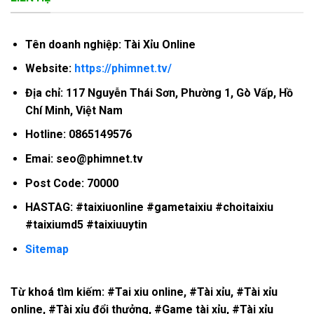
Tên doanh nghiệp:
Tài Xỉu Online
Website:
https://phimnet.tv/
Địa chỉ: 117 Nguyễn Thái Sơn, Phường 1, Gò Vấp, Hồ
Chí Minh, Việt Nam
Hotline: 0865149576
Emai:
seo@phimnet.tv
Post Code: 70000
HASTAG:
#taixiuonline #gametaixiu #choitaixiu
#taixiumd5 #taixiuuytin
Sitemap
Từ khoá tìm kiếm: #Tai xiu online, #Tài xỉu, #Tài xỉu
online, #Tài xỉu đổi thưởng, #Game tài xỉu, #Tài xỉu