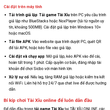
Cài đặt trên máy tính
Tải trình giả lập
:
Tải game Tài Xỉu
trên PC yêu cầu trình
giả lập như BlueStacks hoặc NoxPlayer (tải từ nguồn uy
tín, khoảng 500MB). Cài đặt giả lập trên Windows 10+
hoặc macOS.
Tải file APK
: Vào website qua trình duyệt PC, quét QR
để tải APK, hoặc kéo file vào giả lập.
Cài đặt và chạy app
: Mở giả lập, kéo APK vào để cài,
hoàn tất trong 1 phút. Cấp quyền cơ bản, đăng nhập tài
khoản để chơi Sicbo với màn hình lớn.
Xử lý sự cố
: Nếu lag, tăng RAM giả lập hoặc kiểm tra kết
nối WiFi. Liên hệ hỗ trợ 24/7 qua chat live để được hướng
dẫn.
Bí kíp chơi Tài Xỉu online để luôn dẫn đầu
Để dẫn đầu trong
tải game Tài Xỉu
tại TÀI XỈU ONLINE, các