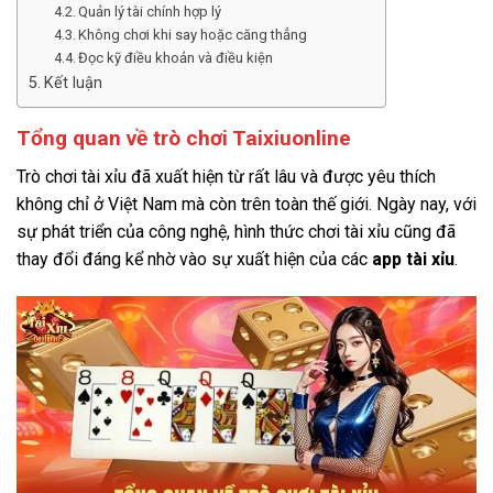
Quản lý tài chính hợp lý
Không chơi khi say hoặc căng thẳng
Đọc kỹ điều khoản và điều kiện
Kết luận
Tổng quan về trò chơi Taixiuonline
Trò chơi tài xỉu đã xuất hiện từ rất lâu và được yêu thích
không chỉ ở Việt Nam mà còn trên toàn thế giới. Ngày nay, với
sự phát triển của công nghệ, hình thức chơi tài xỉu cũng đã
thay đổi đáng kể nhờ vào sự xuất hiện của các
app tài xỉu
.