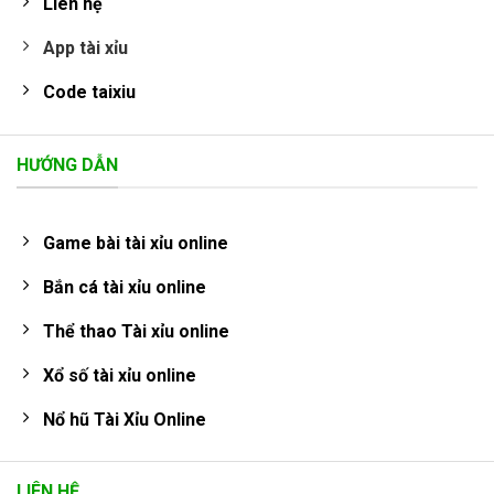
Liên hệ
App tài xỉu
Code taixiu
HƯỚNG DẪN
Game bài tài xỉu online
Bắn cá tài xỉu online
Thể thao Tài xỉu online
Xổ số tài xỉu online
Nổ hũ Tài Xỉu Online
LIÊN HỆ