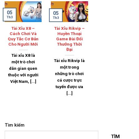
05
05
Th3
Th3
Tài Xỉu X8 –
Tài Xỉu Rikvip –
Cách Chơi Và
Huyền Thoại
Quy Tắc Cơ Bản
Game Bài Đổi
Cho Người Mới
Thưởng Thời
Đại
Tài xỉu X8 là
Tài xỉu Rikvip là
một trò chơi
một trong
dân gian quen
những trò chơi
thuộc với người
cá cược trực
Việt Nam, [...]
tuyến được ưa
[...]
Tìm kiếm
TÌM