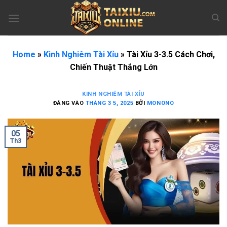
Bỏ
qua
nội
dung
Home
»
Kinh Nghiêm Tài Xỉu
»
Tài Xỉu 3-3.5 Cách Chơi,
Chiến Thuật Thắng Lớn
KINH NGHIÊM TÀI XỈU
ĐĂNG VÀO
THÁNG 3 5, 2025
BỞI
MONONO
05
Th3