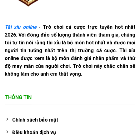
Tài xỉu online
- Trò chơi cá cược trực tuyến hot nhất
2026. Với đông đảo số lượng thành viên tham gia, chúng
tôi tự tin nói rằng tài xỉu là bộ môn hot nhất và được mọi
người tin tưởng nhất trên thị trường cá cược. Tài xỉu
online được xem là bộ môn đánh giá nhân phẩm và thử
độ may mắn của người chơi. Trò chơi này chắc chắn sẽ
không làm cho anh em thất vọng.
THÔNG TIN
Chính sách bảo mật
Điều khoản dịch vụ