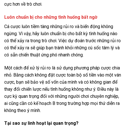
cực hơn về trò chơi.
Luôn chuẩn bị cho những tình huống bất ngờ
Cá cược luôn tiềm tàng những rủi ro và biến động không
ngừng. Vì vậy, hãy luôn chuẩn bị cho bất kỳ tình huống nào
có thể xảy ra trong trò chơi. Việc dự đoán trước những rủi ro
có thể xảy ra sẽ giúp bạn tránh khỏi những cú sốc tâm lý và
có sẵn chiến thuật ứng phó nhanh chóng.
Một cách để xử lý rủi ro là sử dụng phương pháp cược chia
nhỏ. Bằng cách không đặt cược toàn bộ số tiền vào một ván
cược, bạn sẽ bảo vệ số vốn của mình và có không gian để
thay đổi chiến lược nếu tình huống không như ý. Điều này là
cực kỳ quan trọng đối với những người chơi chuyên nghiệp,
ai cũng cần có kế hoạch B trong trường hợp mọi thứ diễn ra
không theo ý mình.
Tại sao sự linh hoạt lại quan trọng?