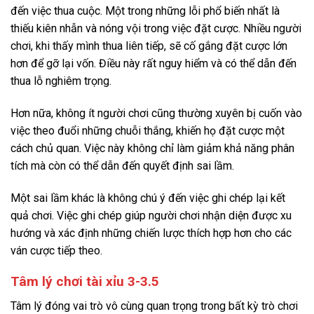
đến việc thua cuộc. Một trong những lỗi phổ biến nhất là
thiếu kiên nhẫn và nóng vội trong việc đặt cược. Nhiều người
chơi, khi thấy mình thua liên tiếp, sẽ cố gắng đặt cược lớn
hơn để gỡ lại vốn. Điều này rất nguy hiểm và có thể dẫn đến
thua lỗ nghiêm trọng.
Hơn nữa, không ít người chơi cũng thường xuyên bị cuốn vào
việc theo đuổi những chuỗi thắng, khiến họ đặt cược một
cách chủ quan. Việc này không chỉ làm giảm khả năng phân
tích mà còn có thể dẫn đến quyết định sai lầm.
Một sai lầm khác là không chú ý đến việc ghi chép lại kết
quả chơi. Việc ghi chép giúp người chơi nhận diện được xu
hướng và xác định những chiến lược thích hợp hơn cho các
ván cược tiếp theo.
Tâm lý chơi tài xỉu 3-3.5
Tâm lý đóng vai trò vô cùng quan trọng trong bất kỳ trò chơi