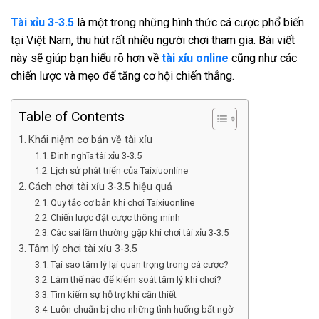
Tài xỉu 3-3.5
là một trong những hình thức cá cược phổ biến
tại Việt Nam, thu hút rất nhiều người chơi tham gia. Bài viết
này sẽ giúp bạn hiểu rõ hơn về
tài xỉu online
cũng như các
chiến lược và mẹo để tăng cơ hội chiến thắng.
Table of Contents
Khái niệm cơ bản về tài xỉu
Định nghĩa tài xỉu 3-3.5
Lịch sử phát triển của Taixiuonline
Cách chơi tài xỉu 3-3.5 hiệu quả
Quy tắc cơ bản khi chơi Taixiuonline
Chiến lược đặt cược thông minh
Các sai lầm thường gặp khi chơi tài xỉu 3-3.5
Tâm lý chơi tài xỉu 3-3.5
Tại sao tâm lý lại quan trọng trong cá cược?
Làm thế nào để kiểm soát tâm lý khi chơi?
Tìm kiếm sự hỗ trợ khi cần thiết
Luôn chuẩn bị cho những tình huống bất ngờ