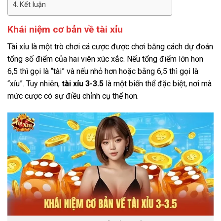
Kết luận
Khái niệm cơ bản về tài xỉu
Tài xỉu là một trò chơi cá cược được chơi bằng cách dự đoán
tổng số điểm của hai viên xúc xắc. Nếu tổng điểm lớn hơn
6,5 thì gọi là “tài” và nếu nhỏ hơn hoặc bằng 6,5 thì gọi là
“xỉu”. Tuy nhiên,
tài xỉu 3-3.5
là một biến thể đặc biệt, nơi mà
mức cược có sự điều chỉnh cụ thể hơn.