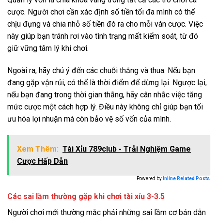
cược. Người chơi cần xác định số tiền tối đa mình có thể
chịu đựng và chia nhỏ số tiền đó ra cho mỗi ván cược. Việc
này giúp bạn tránh rơi vào tình trạng mất kiểm soát, từ đó
giữ vững tâm lý khi chơi.
Ngoài ra, hãy chú ý đến các chuỗi thắng và thua. Nếu bạn
đang gặp vận rủi, có thể là thời điểm để dừng lại. Ngược lại,
nếu bạn đang trong thời gian thắng, hãy cân nhắc việc tăng
mức cược một cách hợp lý. Điều này không chỉ giúp bạn tối
ưu hóa lợi nhuận mà còn bảo vệ số vốn của mình.
Xem Thêm:
Tài Xỉu 789club - Trải Nghiệm Game
Cược Hấp Dẫn
Powered by
Inline Related Posts
Các sai lầm thường gặp khi chơi tài xỉu 3-3.5
Người chơi mới thường mắc phải những sai lầm cơ bản dẫn