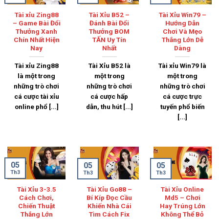
Tài xỉu Zing88
Tài Xỉu B52 –
Tài Xỉu Win79 –
– Game Bài Đổi
Đánh Bài Đổi
Hướng Dẫn
Thưởng Xanh
Thưởng BOM
Chơi Và Mẹo
Chín Nhất Hiện
TẤN Uy Tín
Thắng Lớn Dễ
Nay
Nhất
Dàng
Tài xỉu Zing88
Tài Xỉu B52 là
Tài xỉu Win79 là
là một trong
một trong
một trong
những trò chơi
những trò chơi
những trò chơi
cá cược tài xỉu
cá cược hấp
cá cược trực
online phổ [...]
dẫn, thu hút [...]
tuyến phổ biến
[...]
05
05
05
Th3
Th3
Th3
Tài Xỉu 3-3.5
Tài Xỉu Go88 –
Tài Xỉu Online
Cách Chơi,
Bí Kíp Đọc Cầu
Md5 – Chơi
Chiến Thuật
Khiến Nhà Cái
Hay Trúng Lớn
Thắng Lớn
Tìm Cách Fix
Không Thể Bỏ