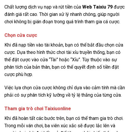
Chất lượng dịch vụ nạp và rút tiền của
Web Taixiu 79
được
đánh giá rất cao. Thời gian xử lý nhanh chóng, giúp người
chơi không bị gián đoạn trong quá trình tham gia cá cược.
Chọn cửa cược
Khi đã nạp tiền vào tài khoản, bạn có thể bắt đầu chọn cửa
cược. Dựa theo hình thức chơi tài xỉu truyền thống, bạn có
thể đặt cược vào cửa “Tài” hoặc “Xỉu”. Tùy thuộc vào sự
phân tích của bản thân, bạn có thể quyết định số tiền đặt
cược phù hợp.
Việc lựa chọn cửa cược không chỉ dựa vào cảm tính mà cần
phải có sự phân tích kỹ lưỡng về tỷ lệ thắng của từng cửa.
Tham gia trò chơi Taixiuonline
Khi đã hoàn tất các bước trên, bạn có thể tham gia trò chơi.
Trong mỗi ván chơi, ba viên xúc xắc sẽ được lắc lên và