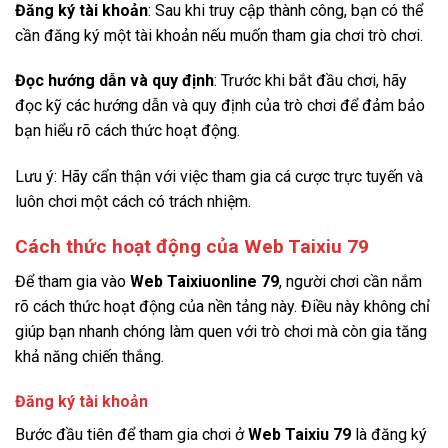
Đăng ký tài khoản
: Sau khi truy cập thành công, bạn có thể
cần đăng ký một tài khoản nếu muốn tham gia chơi trò chơi.
Đọc hướng dẫn và quy định
: Trước khi bắt đầu chơi, hãy
đọc kỹ các hướng dẫn và quy định của trò chơi để đảm bảo
bạn hiểu rõ cách thức hoạt động.
Lưu ý: Hãy cẩn thận với việc tham gia cá cược trực tuyến và
luôn chơi một cách có trách nhiệm.
Cách thức hoạt động của Web Taixiu 79
Để tham gia vào
Web Taixiuonline 79
, người chơi cần nắm
rõ cách thức hoạt động của nền tảng này. Điều này không chỉ
giúp bạn nhanh chóng làm quen với trò chơi mà còn gia tăng
khả năng chiến thắng.
Đăng ký tài khoản
Bước đầu tiên để tham gia chơi ở
Web Taixiu 79
là đăng ký