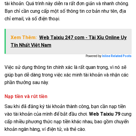
tài khoản. Quá trình này diễn ra rất đơn giản và nhanh chóng.
Bạn chỉ cần cung cấp một số thông tin cơ bản như tên, địa
chỉ email, và số điện thoại.
Xem Thêm:
Web Taixiu 247 com - Tài Xỉu Online Uy
Tín Nhất Việt Nam
Powered by
Inline Related Posts
Việc sử dụng thông tin chính xác là rất quan trọng, vì nó sẽ
giúp bạn dễ dàng trong việc xác minh tài khoản và nhận các
phần thưởng sau này.
Nạp tiền và rút tiền
Sau khi đã đăng ký tài khoản thành công, bạn cần nạp tiền
vào tài khoản của mình để bắt đầu chơi.
Web Taixiu 79
cung
cấp nhiều phương thức nạp tiền khác nhau, bao gồm chuyển
khoản ngân hàng, ví điện tử, và thẻ cào.