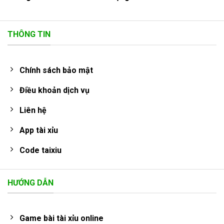
THÔNG TIN
Chính sách bảo mật
Điều khoản dịch vụ
Liên hệ
App tài xỉu
Code taixiu
HƯỚNG DẪN
Game bài tài xỉu online