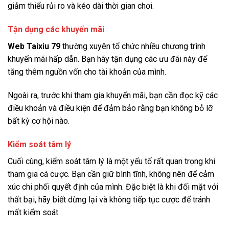
giảm thiểu rủi ro và kéo dài thời gian chơi.
Tận dụng các khuyến mãi
Web Taixiu 79
thường xuyên tổ chức nhiều chương trình
khuyến mãi hấp dẫn. Bạn hãy tận dụng các ưu đãi này để
tăng thêm nguồn vốn cho tài khoản của mình.
Ngoài ra, trước khi tham gia khuyến mãi, bạn cần đọc kỹ các
điều khoản và điều kiện để đảm bảo rằng bạn không bỏ lỡ
bất kỳ cơ hội nào.
Kiểm soát tâm lý
Cuối cùng, kiểm soát tâm lý là một yếu tố rất quan trọng khi
tham gia cá cược. Bạn cần giữ bình tĩnh, không nên để cảm
xúc chi phối quyết định của mình. Đặc biệt là khi đối mặt với
thất bại, hãy biết dừng lại và không tiếp tục cược để tránh
mất kiểm soát.