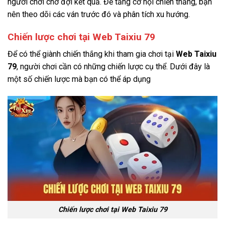
người chơi chờ đợi kết quả. Để tăng cơ hội chiến thắng, bạn
nên theo dõi các ván trước đó và phân tích xu hướng.
Chiến lược chơi tại Web Taixiu 79
Để có thể giành chiến thắng khi tham gia chơi tại
Web Taixiu
79
, người chơi cần có những chiến lược cụ thể. Dưới đây là
một số chiến lược mà bạn có thể áp dụng
Chiến lược chơi tại Web Taixiu 79