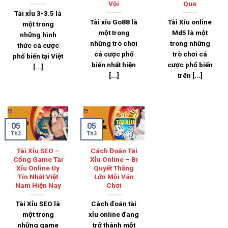
Vội
Qua
Tài xỉu 3-3.5 là
Tài xỉu Go88 là
Tài Xỉu online
một trong
một trong
Md5 là một
những hình
những trò chơi
trong những
thức cá cược
cá cược phổ
trò chơi cá
phổ biến tại Việt
biến nhất hiện
cược phổ biến
[...]
[...]
trên [...]
05
05
Th3
Th3
Tài Xỉu SEO –
Cách Đoán Tài
Cổng Game Tài
Xỉu Online – Bí
Xỉu Online Uy
Quyết Thắng
Tín Nhất Việt
Lớn Mỗi Ván
Nam Hiện Nay
Chơi
Tài Xỉu SEO là
Cách đoán tài
một trong
xỉu online đang
những game
trở thành một