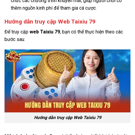
chức các chương trình khuyến mãi, giúp người chơi có
thêm nguồn kinh phí để tham gia cá cược.
Hướng dẫn truy cập Web Taixiu 79
Để truy cập
web Taixiu 79
, bạn có thể thực hiện theo các
bước sau:
Hướng dẫn truy cập Web Taixiu 79