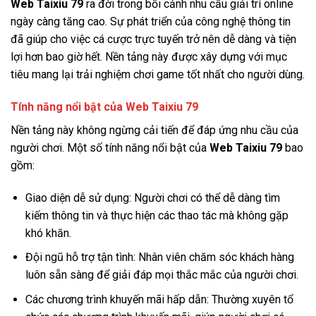
Web Taixiu 79
ra đời trong bối cảnh nhu cầu giải trí online
ngày càng tăng cao. Sự phát triển của công nghệ thông tin
đã giúp cho việc cá cược trực tuyến trở nên dễ dàng và tiện
lợi hơn bao giờ hết. Nền tảng này được xây dựng với mục
tiêu mang lại trải nghiệm chơi game tốt nhất cho người dùng.
Tính năng nổi bật của Web Taixiu 79
Nền tảng này không ngừng cải tiến để đáp ứng nhu cầu của
người chơi. Một số tính năng nổi bật của
Web Taixiu 79
bao
gồm:
Giao diện dễ sử dụng: Người chơi có thể dễ dàng tìm
kiếm thông tin và thực hiện các thao tác mà không gặp
khó khăn.
Đội ngũ hỗ trợ tận tình: Nhân viên chăm sóc khách hàng
luôn sẵn sàng để giải đáp mọi thắc mắc của người chơi.
Các chương trình khuyến mãi hấp dẫn: Thường xuyên tổ