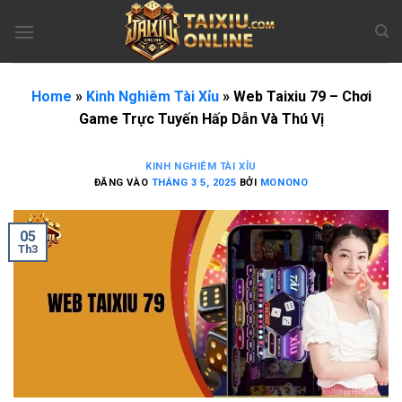
Bỏ
qua
nội
dung
Home
»
Kinh Nghiêm Tài Xỉu
»
Web Taixiu 79 – Chơi
Game Trực Tuyến Hấp Dẫn Và Thú Vị
KINH NGHIÊM TÀI XỈU
ĐĂNG VÀO
THÁNG 3 5, 2025
BỞI
MONONO
05
Th3