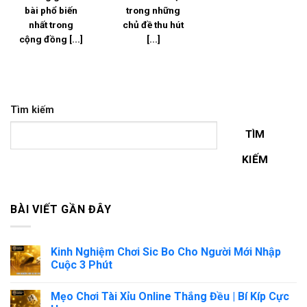
bài phổ biến
trong những
nhất trong
chủ đề thu hút
cộng đồng [...]
[...]
Tìm kiếm
TÌM
KIẾM
BÀI VIẾT GẦN ĐÂY
Kinh Nghiệm Chơi Sic Bo Cho Người Mới Nhập
Cuộc 3 Phút
Mẹo Chơi Tài Xỉu Online Thắng Đều | Bí Kíp Cực