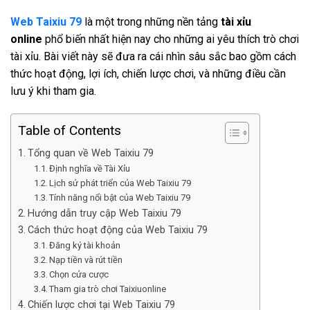
Web Taixiu 79
là một trong những nền tảng
tài xỉu
online
phổ biến nhất hiện nay cho những ai yêu thích trò chơi
tài xỉu. Bài viết này sẽ đưa ra cái nhìn sâu sắc bao gồm cách
thức hoạt động, lợi ích, chiến lược chơi, và những điều cần
lưu ý khi tham gia.
Table of Contents
Tổng quan về Web Taixiu 79
Định nghĩa về Tài Xỉu
Lịch sử phát triển của Web Taixiu 79
Tính năng nổi bật của Web Taixiu 79
Hướng dẫn truy cập Web Taixiu 79
Cách thức hoạt động của Web Taixiu 79
Đăng ký tài khoản
Nạp tiền và rút tiền
Chọn cửa cược
Tham gia trò chơi Taixiuonline
Chiến lược chơi tại Web Taixiu 79