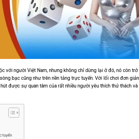
ộc với người Việt Nam, nhưng không chỉ dừng lại ở đó, nó còn trở
c sòng bạc cũng như trên nền tảng trực tuyến. Với lối chơi đơn giản
hút được sự quan tâm của rất nhiều người yêu thích thử thách và
ực tuyến