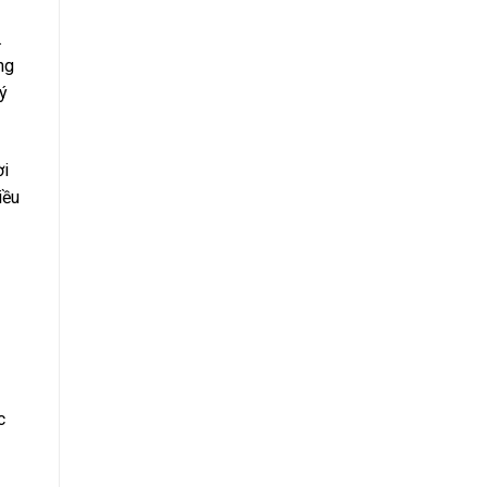
.
ng
ý
ời
iều
c