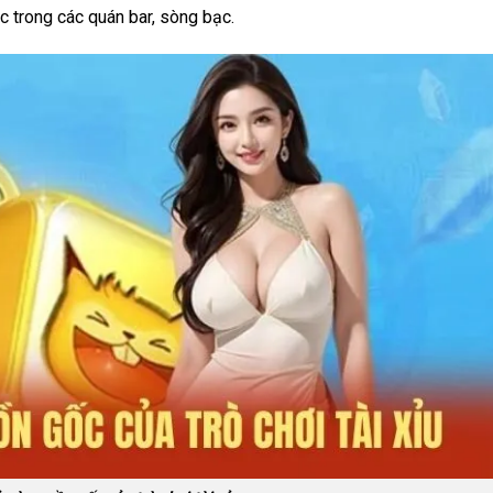
ặc trong các quán bar, sòng bạc.