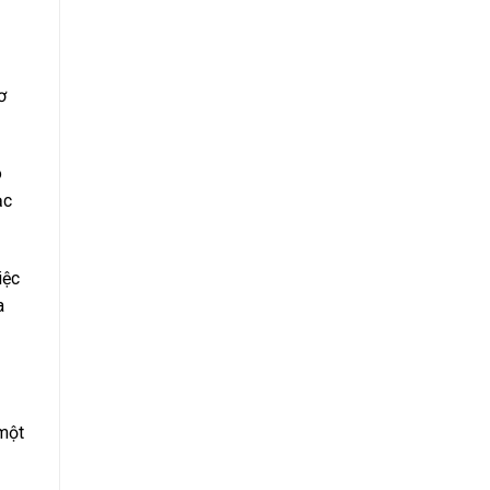
ơ
ó
ạc
iệc
a
 một