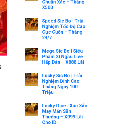
Chuẩn Xác – Thắng
X500
Speed Sic Bo | Trải
Nghiệm Tốc Độ Cao
Cực Cuốn – Thắng
24/7
Mega Sic Bo | Siêu
Phẩm Xí Ngầu Live
Hấp Dẫn – X888 Lãi
g
Lucky Sic Bo | Trải
Nghiệm Đỉnh Cao –
Thắng Ngay 100
Triệu
Lucky Dice | Xúc Xắc
May Mắn Săn
Thưởng – X999 Lãi
Cho ID