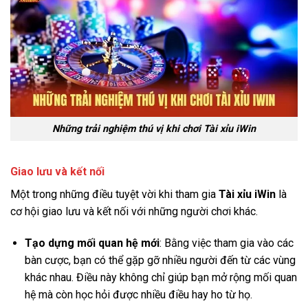
Những trải nghiệm thú vị khi chơi Tài xỉu iWin
Giao lưu và kết nối
Một trong những điều tuyệt vời khi tham gia
Tài xỉu iWin
là
cơ hội giao lưu và kết nối với những người chơi khác.
Tạo dựng mối quan hệ mới
: Bằng việc tham gia vào các
bàn cược, bạn có thể gặp gỡ nhiều người đến từ các vùng
khác nhau. Điều này không chỉ giúp bạn mở rộng mối quan
hệ mà còn học hỏi được nhiều điều hay ho từ họ.