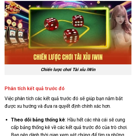
Chiến lược chơi Tài xỉu iWin
Phân tích kết quả trước đó
Việc phân tích các kết quả trước đó sẽ giúp bạn nắm bắt
được xu hướng và đưa ra quyết định chính xác hơn.
Theo dõi bảng thống kê
: Hầu hết các nhà cái sẽ cung
cấp bảng thống kê về các kết quả trước đó của trò chơi.
Bạn nên dành thời gian xem xét chúng để tìm ra những