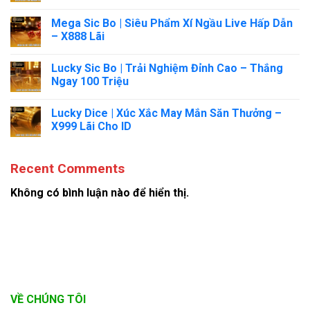
Mega Sic Bo | Siêu Phẩm Xí Ngầu Live Hấp Dẫn
– X888 Lãi
Lucky Sic Bo | Trải Nghiệm Đỉnh Cao – Thắng
Ngay 100 Triệu
Lucky Dice | Xúc Xắc May Mắn Săn Thưởng –
X999 Lãi Cho ID
Recent Comments
Không có bình luận nào để hiển thị.
VỀ CHÚNG TÔI