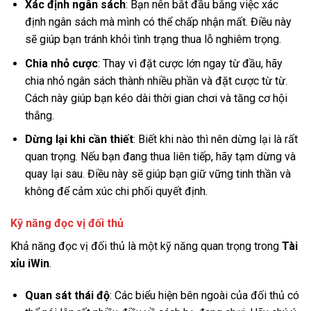
Xác định ngân sách
: Bạn nên bắt đầu bằng việc xác
định ngân sách mà mình có thể chấp nhận mất. Điều này
sẽ giúp bạn tránh khỏi tình trạng thua lỗ nghiêm trọng.
Chia nhỏ cược
: Thay vì đặt cược lớn ngay từ đầu, hãy
chia nhỏ ngân sách thành nhiều phần và đặt cược từ từ.
Cách này giúp bạn kéo dài thời gian chơi và tăng cơ hội
thắng.
Dừng lại khi cần thiết
: Biết khi nào thì nên dừng lại là rất
quan trọng. Nếu bạn đang thua liên tiếp, hãy tạm dừng và
quay lại sau. Điều này sẽ giúp bạn giữ vững tinh thần và
không để cảm xúc chi phối quyết định.
Kỹ năng đọc vị đối thủ
Khả năng đọc vị đối thủ là một kỹ năng quan trọng trong
Tài
xỉu iWin
.
Quan sát thái độ
: Các biểu hiện bên ngoài của đối thủ có