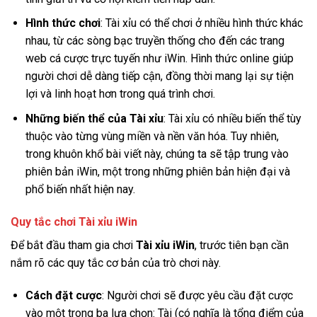
Hình thức chơi
: Tài xỉu có thể chơi ở nhiều hình thức khác
nhau, từ các sòng bạc truyền thống cho đến các trang
web cá cược trực tuyến như iWin. Hình thức online giúp
người chơi dễ dàng tiếp cận, đồng thời mang lại sự tiện
lợi và linh hoạt hơn trong quá trình chơi.
Những biến thể của Tài xỉu
: Tài xỉu có nhiều biến thể tùy
thuộc vào từng vùng miền và nền văn hóa. Tuy nhiên,
trong khuôn khổ bài viết này, chúng ta sẽ tập trung vào
phiên bản iWin, một trong những phiên bản hiện đại và
phổ biến nhất hiện nay.
Quy tắc chơi Tài xỉu iWin
Để bắt đầu tham gia chơi
Tài xỉu iWin
, trước tiên bạn cần
nắm rõ các quy tắc cơ bản của trò chơi này.
Cách đặt cược
: Người chơi sẽ được yêu cầu đặt cược
vào một trong ba lựa chọn: Tài (có nghĩa là tổng điểm của