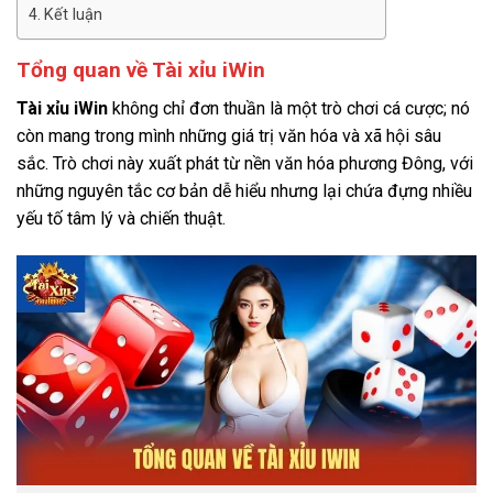
Kết luận
Tổng quan về Tài xỉu iWin
Tài xỉu iWin
không chỉ đơn thuần là một trò chơi cá cược; nó
còn mang trong mình những giá trị văn hóa và xã hội sâu
sắc. Trò chơi này xuất phát từ nền văn hóa phương Đông, với
những nguyên tắc cơ bản dễ hiểu nhưng lại chứa đựng nhiều
yếu tố tâm lý và chiến thuật.