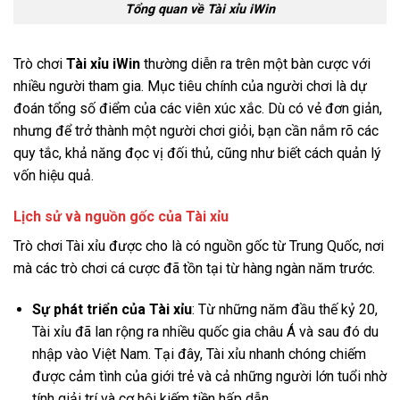
Tổng quan về Tài xỉu iWin
Trò chơi
Tài xỉu iWin
thường diễn ra trên một bàn cược với
nhiều người tham gia. Mục tiêu chính của người chơi là dự
đoán tổng số điểm của các viên xúc xắc. Dù có vẻ đơn giản,
nhưng để trở thành một người chơi giỏi, bạn cần nắm rõ các
quy tắc, khả năng đọc vị đối thủ, cũng như biết cách quản lý
vốn hiệu quả.
Lịch sử và nguồn gốc của Tài xỉu
Trò chơi Tài xỉu được cho là có nguồn gốc từ Trung Quốc, nơi
mà các trò chơi cá cược đã tồn tại từ hàng ngàn năm trước.
Sự phát triển của Tài xỉu
: Từ những năm đầu thế kỷ 20,
Tài xỉu đã lan rộng ra nhiều quốc gia châu Á và sau đó du
nhập vào Việt Nam. Tại đây, Tài xỉu nhanh chóng chiếm
được cảm tình của giới trẻ và cả những người lớn tuổi nhờ
tính giải trí và cơ hội kiếm tiền hấp dẫn.