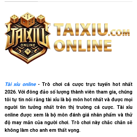
Tài xỉu online
- Trò chơi cá cược trực tuyến hot nhất
2026. Với đông đảo số lượng thành viên tham gia, chúng
tôi tự tin nói rằng tài xỉu là bộ môn hot nhất và được mọi
người tin tưởng nhất trên thị trường cá cược. Tài xỉu
online được xem là bộ môn đánh giá nhân phẩm và thử
độ may mắn của người chơi. Trò chơi này chắc chắn sẽ
không làm cho anh em thất vọng.