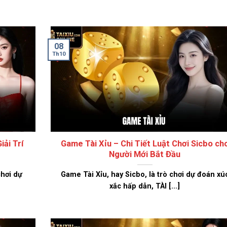
08
Th10
iải Trí
Game Tài Xỉu – Chi Tiết Luật Chơi Sicbo ch
Người Mới Bắt Đầu
chơi dự
Game Tài Xỉu, hay Sicbo, là trò chơi dự đoán xú
xắc hấp dẫn, TÀI [...]