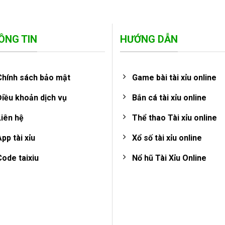
ÔNG TIN
HƯỚNG DẪN
Chính sách bảo mật
Game bài tài xỉu online
Điều khoản dịch vụ
Bắn cá tài xỉu online
Liên hệ
Thể thao Tài xỉu online
pp tài xỉu
Xổ số tài xỉu online
Code taixiu
Nổ hũ Tài Xỉu Online