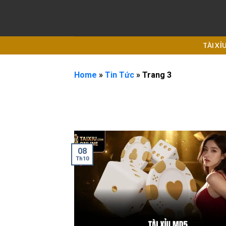
Bỏ
qua
nội
dung
TÀI XỈ
Home
»
Tin Tức
»
Trang 3
08
Th10