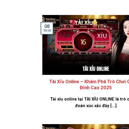
08
Th10
Tài Xỉu Online – Khám Phá Trò Chơi G
Đỉnh Cao 2025
Tài xỉu online tại TÀI XỈU ONLINE là trò 
đoán xúc xắc đầy [...]