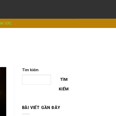
IN TỨC
Tìm kiếm
TÌM
KIẾM
BÀI VIẾT GẦN ĐÂY