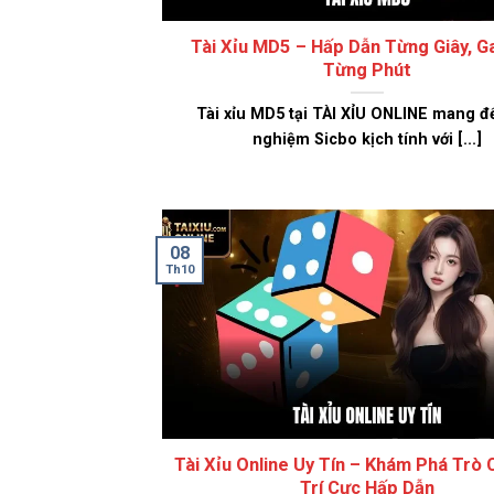
Tài Xỉu MD5 – Hấp Dẫn Từng Giây, G
Từng Phút
Tài xỉu MD5 tại TÀI XỈU ONLINE mang đế
nghiệm Sicbo kịch tính với [...]
08
Th10
Tài Xỉu Online Uy Tín – Khám Phá Trò C
Trí Cực Hấp Dẫn