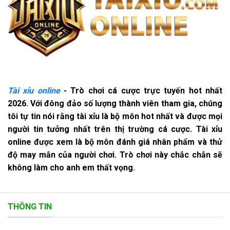
Tài xỉu online
- Trò chơi cá cược trực tuyến hot nhất
2026. Với đông đảo số lượng thành viên tham gia, chúng
tôi tự tin nói rằng tài xỉu là bộ môn hot nhất và được mọi
người tin tưởng nhất trên thị trường cá cược. Tài xỉu
online được xem là bộ môn đánh giá nhân phẩm và thử
độ may mắn của người chơi. Trò chơi này chắc chắn sẽ
không làm cho anh em thất vọng.
THÔNG TIN