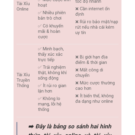
tốc độ nhanh
Tài Xỉu
hoạt
❌ Cần internet ổn
Online
✅ Nhiều phiên
định
bản trò chơi
❌ Rủi ro bảo mật/nạp
✅ Có khuyến
rút nếu nhà cái kém
mãi & hoàn
uy tín
cược
✅ Minh bạch,
thấy xúc xắc
❌ Bị giới hạn địa
trực tiếp
điểm & thời gian
✅ Trải nghiệm
❌ Mất công di
thật, không khí
Tài Xỉu
chuyển
sống động
Truyền
❌ Mức cược thường
Thống
✅ Ít rủi ro gian
cao hơn
lận hơn
❌ Ít biến thể, không
✅ Không lo
đa dạng như online
mạng, lỗi hệ
thống
➡️ Đây là bảng so sánh hai hình