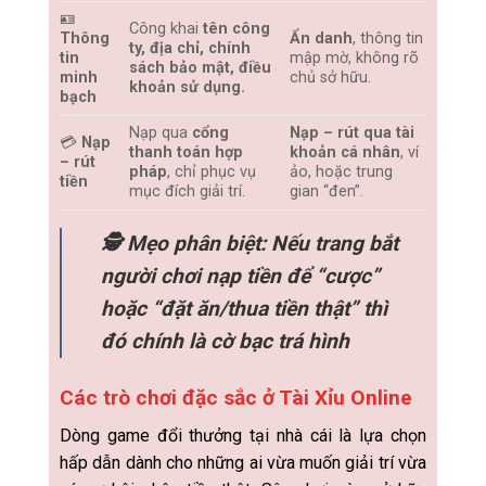
🪪
Công khai
tên công
Thông
Ẩn danh
, thông tin
ty, địa chỉ, chính
tin
mập mờ, không rõ
sách bảo mật, điều
minh
chủ sở hữu.
khoản sử dụng.
bạch
Nạp qua
cổng
Nạp – rút qua tài
💳
Nạp
thanh toán hợp
khoản cá nhân
, ví
– rút
pháp
, chỉ phục vụ
ảo, hoặc trung
tiền
mục đích giải trí.
gian “đen”.
🕵️ Mẹo phân biệt: Nếu trang bắt
người chơi nạp tiền để “
cược
”
hoặc “
đặt ăn/thua tiền thật
” thì
đó chính là cờ bạc trá hình
Các trò chơi đặc sắc ở Tài Xỉu Online
Dòng game đổi thưởng tại nhà cái là lựa chọn
hấp dẫn dành cho những ai vừa muốn giải trí vừa