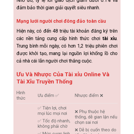
Nhờ đó, tỷ lệ lỗi giao dịch giảm dưới 0.1% và
đảm bảo thời gian giải quyết siêu nhanh.
Mạng lưới người chơi đông đảo toàn cầu
Hiện này, có đến 48 triệu tài khoản đăng ký trên
các nền tảng cung cấp hình thức chơi
tài xỉu
.
Trung bình mỗi ngày, có hơn 1,2 triệu phiên chơi
được khởi tạo, mang lại nguồn lợi khổng lồ cho
cả nhà cái lẫn người chơi thắng cuộc.
Ưu Và Nhược Của Tài xỉu Online Và
Tài Xỉu Truyền Thống
Hình
Ưu điểm ✅
Nhược điểm ❌
thức
✅ Tiện lợi, chơi
❌ Phụ thuộc hệ
mọi lúc mọi nơi
thống, dễ gian lận nếu
✅ Tốc độ nhanh,
chọn sai nơi
không phải chờ
❌ Dễ bị cuốn theo do
✅ Mức cược linh