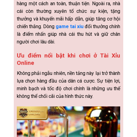
hàng một cách an toàn, thuận tiện. Ngoài ra, nhà
cái còn thường xuyên tổ chức sự kiện, tặng
thưởng và khuyến mãi hấp dẫn, giúp tăng cơ hội
chiến thắng. Dòng
game tai xiu
đổi thưởng chính
là điểm nhấn giúp nhà cái thu hút và giữ chân
người chơi lâu dài.
Ưu điểm nổi bật khi chơi ở Tài Xỉu
Online
Không phải ngẫu nhiên, nền tảng này lại trở thành
lựa chọn hàng đầu của dân cá cược. Sự tiện lợi,
minh bạch và tốc độ chơi chính là những ưu thế
không thể chối cãi của hình thức này.