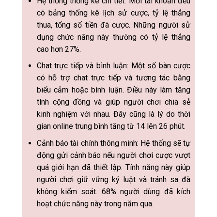
Hệ thống thống kê chi tiết: Mỗi tài khoản đều
có bảng thống kê lịch sử cược, tỷ lệ thắng
thua, tổng số tiền đã cược. Những người sử
dụng chức năng này thường có tỷ lệ thắng
cao hơn 27%.
Chat trực tiếp và bình luận: Một số bàn cược
có hỗ trợ chat trực tiếp và tương tác bằng
biểu cảm hoặc bình luận. Điều này làm tăng
tính cộng đồng và giúp người chơi chia sẻ
kinh nghiệm với nhau. Đây cũng là lý do thời
gian online trung bình tăng từ 14 lên 26 phút.
Cảnh báo tài chính thông minh: Hệ thống sẽ tự
động gửi cảnh báo nếu người chơi cược vượt
quá giới hạn đã thiết lập. Tính năng này giúp
người chơi giữ vững kỷ luật và tránh sa đà
không kiểm soát. 68% người dùng đã kích
hoạt chức năng này trong năm qua.